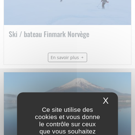
Ski / bateau Finmark Norvège
En savoir plus
X
Masque
Ce site utilise des
cookies et vous donne
le contrôle sur ceux
que vous souhaitez